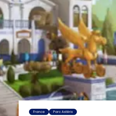
France
Parc Astérix