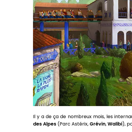
Il y a de ça de nombreux mois, les interna
des Alpes
(Parc Astérix,
Grévin
,
Walibi
), p