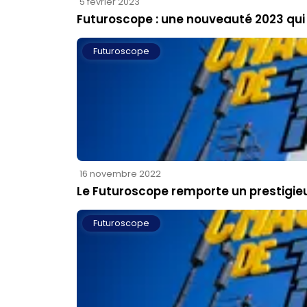
5 février 2023
Futuroscope : une nouveauté 2023 qui f
Futuroscope
16 novembre 2022
Le Futuroscope remporte un prestigi
Futuroscope