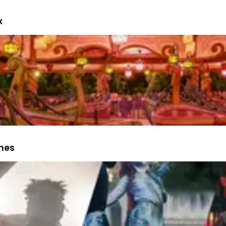
x
èmes