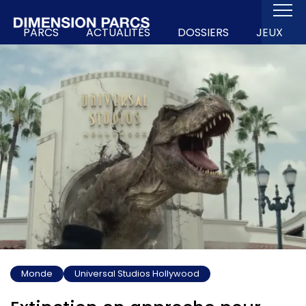
PARCS
ACTUALITÉS
DOSSIERS
JEUX
Monde
Universal Studios Hollywood