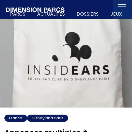
PARCS
ACTUALITÉS
DOSSIERS
JEUX
France
Disneyland Paris