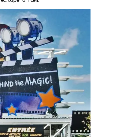
re… tape-à-l’œil.