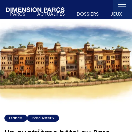
PARCS
ACTUALITÉS
DOSSIERS
JEUX
France
Parc Astérix