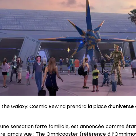
f the Galaxy: Cosmic Rewind prendra la place d’
Universe 
e une sensation forte familiale, est annoncée comme étan
re jamais vue : The Omnicoaster (référence à l’Omnimov