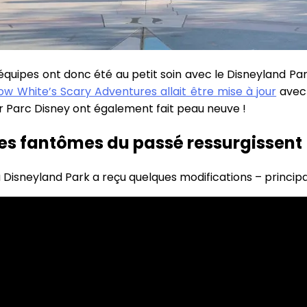
s équipes ont donc été au petit soin avec le Disneyland P
now White’s Scary Adventures allait être mise à jour
avec 
er Parc Disney ont également fait peau neuve !
es fantômes du passé ressurgissent
u Disneyland Park a reçu quelques modifications – principa